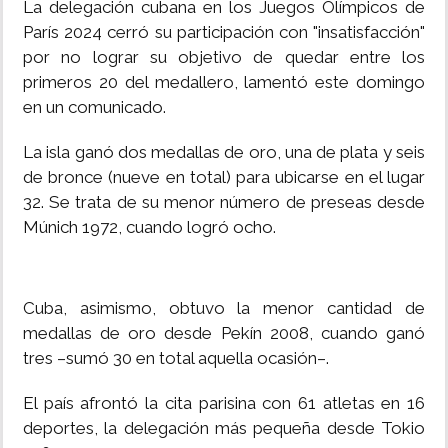
La delegación cubana en los Juegos Olímpicos de
París 2024 cerró su participación con "insatisfacción"
INSÓLITAS
por no lograr su objetivo de quedar entre los
primeros 20 del medallero, lamentó este domingo
MULTIMEDIA
en un comunicado.
La isla ganó dos medallas de oro, una de plata y seis
IMPRESO
de bronce (nueve en total) para ubicarse en el lugar
32. Se trata de su menor número de preseas desde
Múnich 1972, cuando logró ocho.
Cuba, asimismo, obtuvo la menor cantidad de
medallas de oro desde Pekín 2008, cuando ganó
tres –sumó 30 en total aquella ocasión–.
El país afrontó la cita parisina con 61 atletas en 16
deportes, la delegación más pequeña desde Tokio