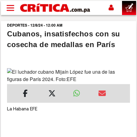
Pasar al contenido principal
DEPORTES - 12/8/24 - 12:00 AM
buscar
Cubanos, insatisfechos con su
cosecha de medallas en París
SUCESOS
NACIONAL
POLÍTICA
SHOW
La Habana EFE
DEPORTES
MUNDO