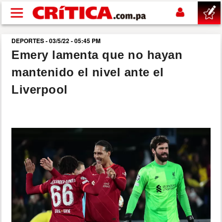
Pasar al contenido principal
DEPORTES - 03/5/22 - 05:45 PM
buscar
Emery lamenta que no hayan
mantenido el nivel ante el
SUCESOS
Liverpool
NACIONAL
POLÍTICA
SHOW
DEPORTES
MUNDO