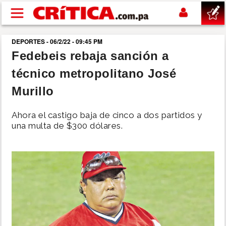
Pasar al contenido principal
DEPORTES - 06/2/22 - 09:45 PM
buscar
Fedebeis rebaja sanción a
técnico metropolitano José
SUCESOS
Murillo
NACIONAL
Ahora el castigo baja de cinco a dos partidos y
una multa de $300 dólares.
POLÍTICA
SHOW
DEPORTES
MUNDO