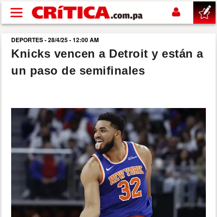
Pasar al contenido principal
DEPORTES - 28/4/25 - 12:00 AM
buscar
Knicks vencen a Detroit y están a
un paso de semifinales
SUCESOS
NACIONAL
POLÍTICA
SHOW
DEPORTES
MUNDO