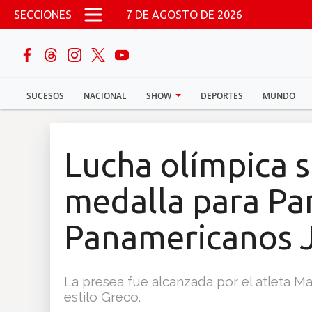
Pasar al contenido principal
SECCIONES
7 DE AGOSTO DE 2026
buscar
SUCESOS
NACIONAL
SHOW
DEPORTES
MUNDO
Sucesos
Nacional
Lucha olímpica 
Política
medalla para P
Show
Panamericanos J
Deportes
La presea fue alcanzada por el atleta Ma
estilo Greco.
Mundo