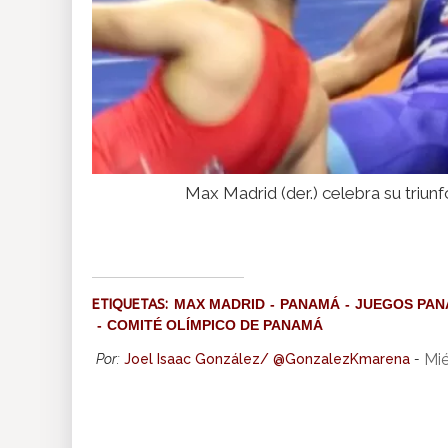
Max Madrid (der.) celebra su triu
ETIQUETAS:
MAX MADRID
PANAMÁ
JUEGOS PAN
COMITÉ OLÍMPICO DE PANAMÁ
Mié
Por:
Joel Isaac González/ @GonzalezKmarena
-