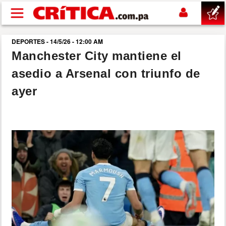
Pasar al contenido principal
DEPORTES - 14/5/26 - 12:00 AM
buscar
Manchester City mantiene el
asedio a Arsenal con triunfo de
SUCESOS
ayer
NACIONAL
POLÍTICA
SHOW
DEPORTES
MUNDO