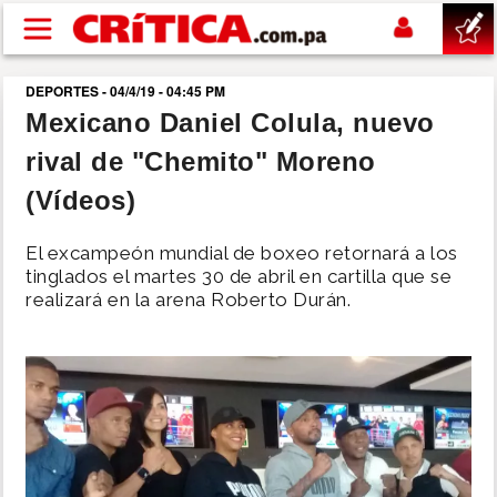
Pasar al contenido principal
DEPORTES - 04/4/19 - 04:45 PM
buscar
Mexicano Daniel Colula, nuevo
rival de "Chemito" Moreno
SUCESOS
(Vídeos)
NACIONAL
El excampeón mundial de boxeo retornará a los
tinglados el martes 30 de abril en cartilla que se
POLÍTICA
realizará en la arena Roberto Durán.
SHOW
DEPORTES
MUNDO