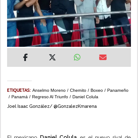
INSÓLITAS
MULTIMEDIA
IMPRESO
ETIQUETAS:
Anselmo Moreno
Chemito
Boxeo
Panameño
Panamá
Regreso Al Triunfo
Daniel Colula
Joel Isaac González/ @GonzalezKmarena
Daniel Colula
El mexicano
es el nuevo rival de