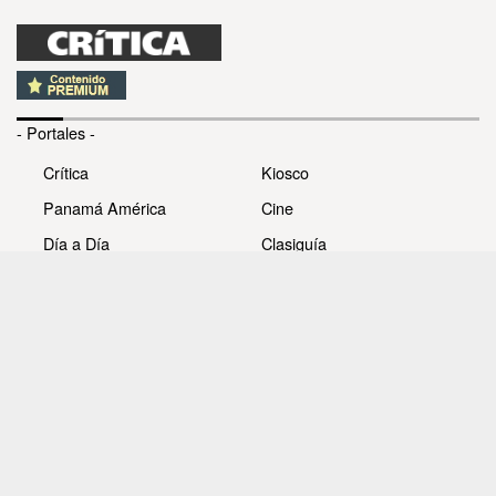
- Portales -
Crítica
Kiosco
Panamá América
Cine
Día a Día
Clasiguía
Mujer
Prémiate
Recetas
Impresora Pacífico
- Redes sociales -
Noticias
Whatsappcri
Videos
Galerías