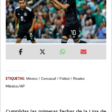
INSÓLITAS
MULTIMEDIA
IMPRESO
ETIQUETAS:
México
Concacaf
Fútbol
Rivales
México/AP
Cumplidas las primeras fechas de la Liga de