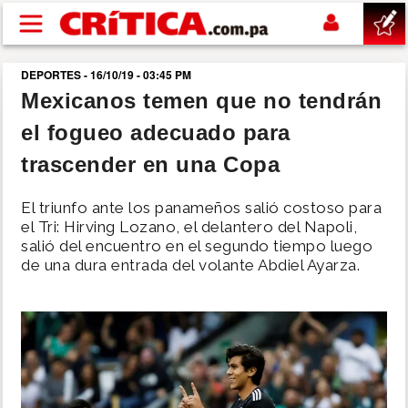
Pasar al contenido principal
DEPORTES - 16/10/19 - 03:45 PM
buscar
Mexicanos temen que no tendrán
el fogueo adecuado para
SUCESOS
trascender en una Copa
NACIONAL
El triunfo ante los panameños salió costoso para
el Tri: Hirving Lozano, el delantero del Napoli,
POLÍTICA
salió del encuentro en el segundo tiempo luego
de una dura entrada del volante Abdiel Ayarza.
SHOW
DEPORTES
MUNDO