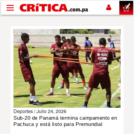
Pasar al contenido principal
buscar
SUCESOS
NACIONAL
POLÍTICA
SHOW
Deportes /
Julio 24, 2026
DEPORTES
Sub-20 de Panamá termina campamento en
Pachuca y está listo para Premundial
MUNDO