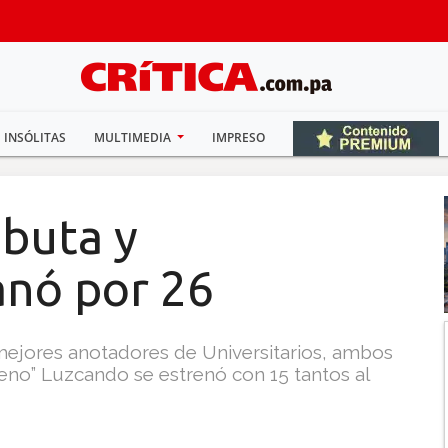
INSÓLITAS
MULTIMEDIA
IMPRESO
ebuta y
anó por 26
 mejores anotadores de Universitarios, ambos
eno” Luzcando se estrenó con 15 tantos al