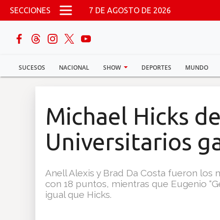
Pasar al contenido principal
SECCIONES
7 DE AGOSTO DE 2026
buscar
SUCESOS
NACIONAL
SHOW
DEPORTES
MUNDO
Sucesos
Nacional
Michael Hicks d
Política
Universitarios g
Show
Anell Alexis y Brad Da Costa fueron los
Deportes
con 18 puntos, mientras que Eugenio “G
igual que Hicks.
Mundo