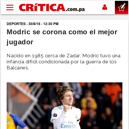
Pasar al contenido principal
DEPORTES - 30/8/18 - 12:30 PM
buscar
Modric se corona como el mejor
jugador
SUCESOS
Nacido en 1985 cerca de Zadar, Modric tuvo una
NACIONAL
infancia difícil condicionada por la guerra de los
Balcanes.
POLÍTICA
SHOW
DEPORTES
MUNDO