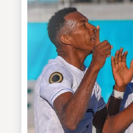
Insólitas
Multimedia
Impreso