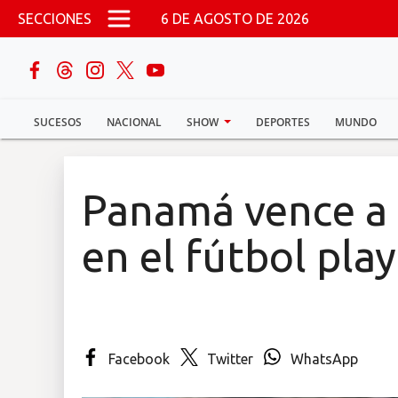
Pasar al contenido principal
SECCIONES
6 DE AGOSTO DE 2026
buscar
SUCESOS
NACIONAL
SHOW
DEPORTES
MUNDO
Sucesos
Nacional
Panamá vence a 
Política
en el fútbol pla
Show
Deportes
Facebook
Twitter
WhatsApp
Mundo