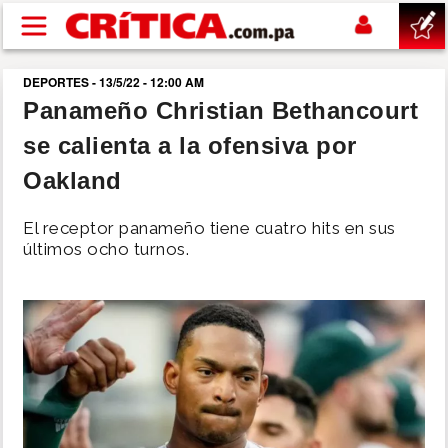
Pasar al contenido principal
DEPORTES - 13/5/22 - 12:00 AM
buscar
Panameño Christian Bethancourt
se calienta a la ofensiva por
SUCESOS
Oakland
NACIONAL
El receptor panameño tiene cuatro hits en sus
últimos ocho turnos.
POLÍTICA
SHOW
DEPORTES
MUNDO