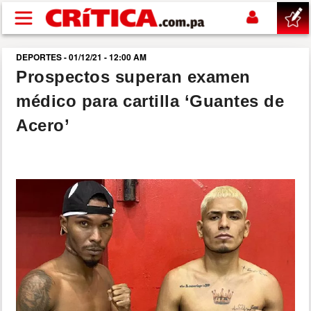
Pasar al contenido principal
DEPORTES - 01/12/21 - 12:00 AM
buscar
Prospectos superan examen
médico para cartilla ‘Guantes de
SUCESOS
Acero’
NACIONAL
POLÍTICA
SHOW
DEPORTES
MUNDO