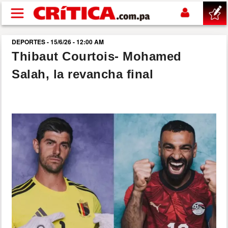
Pasar al contenido principal
DEPORTES - 15/6/26 - 12:00 AM
buscar
Thibaut Courtois- Mohamed
Salah, la revancha final
SUCESOS
NACIONAL
POLÍTICA
SHOW
DEPORTES
MUNDO