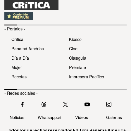
- Portales -
Crítica
Kiosco
Panamá América
Cine
Día a Día
Clasiguía
Mujer
Prémiate
Recetas
Impresora Pacífico
- Redes sociales -
Noticias
Whatsappcri
Videos
Galerías
Todos los derechos reservados Editora Panamá América