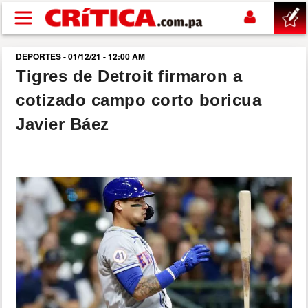
Pasar al contenido principal
DEPORTES - 01/12/21 - 12:00 AM
buscar
Tigres de Detroit firmaron a
cotizado campo corto boricua
SUCESOS
Javier Báez
NACIONAL
POLÍTICA
SHOW
DEPORTES
MUNDO