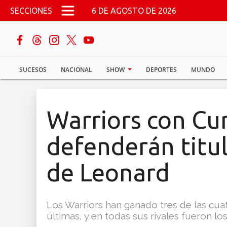
Pasar al contenido principal
SECCIONES
6 DE AGOSTO DE 2026
buscar
SUCESOS
NACIONAL
SHOW
DEPORTES
MUNDO
Sucesos
Nacional
Warriors con Cur
Política
defenderán titul
Show
de Leonard
Deportes
Los Warriors han ganado tres de las cuatr
últimas, y en todas sus rivales fueron lo
Mundo