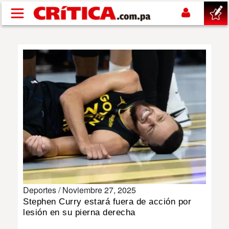
Pasar al contenido principal
buscar
SUCESOS
NACIONAL
POLÍTICA
SHOW
Deportes /
Noviembre 27, 2025
DEPORTES
Stephen Curry estará fuera de acción por
lesión en su pierna derecha
MUNDO