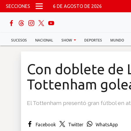
Pasar al contenido principal
SECCIONES
6 DE AGOSTO DE 2026
buscar
SUCESOS
NACIONAL
SHOW
DEPORTES
MUNDO
Sucesos
Nacional
Con doblete de 
Política
Tottenham golea
Show
El Tottenham presentó gran fútbol en a
Deportes
Facebook
Twitter
WhatsApp
Mundo