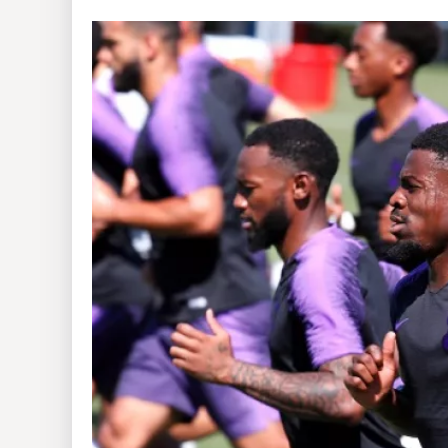
Insólitas
Multimedia
Impreso