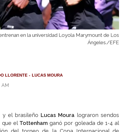
entrenan en la universidad Loyola Marymount de Los
Ángeles./EFE
O LLORENTE
LUCAS MOURA
0 AM
e
y el brasileño
Lucas Moura
lograron sendos
o que el
Tottenham
ganó por goleada de 1-4 al
ón del torneo de la Copa Internacional de