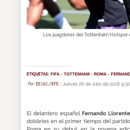
Los juagdores del Tottenham Hotspur 
ETIQUETAS:
FIFA
TOTTENHAM
ROMA
FERNAND
Jueves 26 de Julio de 2018 9:3
Por:
EE.UU.,/EFE
-
El delantero español
Fernando Llorent
dobletes en el primer tiempo del partid
Roma en su debut en la novena edici