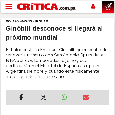
Pasar al contenido principal
GOLAZO - 04/7/13 - 10:32 AM
buscar
Ginóbili desconoce si llegará al
próximo mundial
SUCESOS
El baloncestista Emanuel Ginóbili, quien acaba de
NACIONAL
renovar su vínculo con San Antonio Spurs de la
NBA por dos temporadas, dijo hoy que
participará en el Mundial de España 2014 con
POLÍTICA
Argentina siempre y cuando esté físicamente
mejor que durante este año.
SHOW
DEPORTES
MUNDO