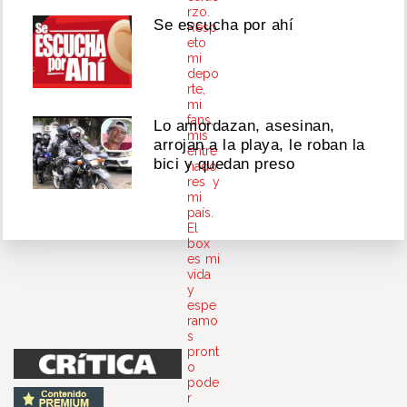
rzo.
Se escucha por ahí
Resp
eto
mi
depo
rte,
mi
fans,
Lo amordazan, asesinan,
mis
arrojan a la playa, le roban la
entre
bici y quedan preso
nado
res y
mi
país.
El
box
es mi
vida
y
espe
ramo
s
pront
o
pode
r