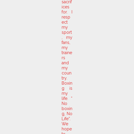
sacrif
ices
for. I
resp
ect
my
sport
, my
fans,
my
traine
rs
and
my
coun
try.
Boxin
g is
my
life. “
No
boxin
g, No
Life”.
We
hope