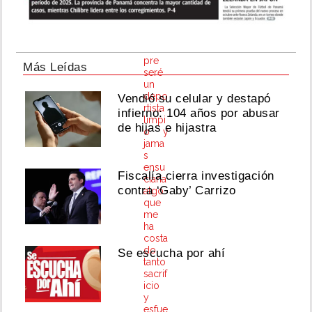
por
12
años
y
siem
pre
Más Leídas
seré
un
depo
Vendió su celular y destapó
rtista
infierno: 104 años por abusar
limpi
de hijas e hijastra
o y
jama
s
ensu
Fiscalía cierra investigación
ciaría
contra ‘Gaby’ Carrizo
algo
que
me
ha
costa
do
Se escucha por ahí
tanto
sacrif
icio
y
esfue