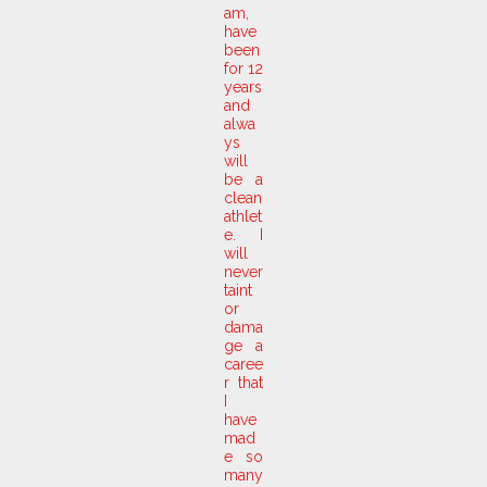
am,
have
been
for 12
years
and
alwa
ys
will
be a
clean
athlet
e. I
will
never
taint
or
dama
ge a
caree
r that
I
have
mad
e so
many