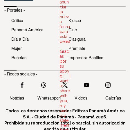
anun
ciar
- Portales -
la
nuev
Crítica
Kiosco
a
fecha
Panamá América
Cine
para
esta
Día a Día
Clasiguía
pelea
.
Mujer
Prémiate
Graci
as
Recetas
Impresora Pacífico
por
su
apoy
- Redes sociales -
o! I
want
to
share
with
Noticias
Whatsappcri
Videos
Galerías
you,
my
Todos los derechos reservados Editora Panamá América
fans,
my
S.A. - Ciudad de Panamá - Panamá 2026.
state
Prohibida su reproducción total o parcial, sin autorización
ment
escrita de su titular.