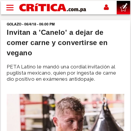
Pasar al contenido principal
GOLAZO - 06/4/18 - 06:00 PM
buscar
Invitan a 'Canelo' a dejar de
comer carne y convertirse en
SUCESOS
vegano
NACIONAL
PETA Latino le mandó una cordial invitación al
pugilista mexicano, quien por ingesta de carne
POLÍTICA
dio positivo en exámenes antidopaje.
SHOW
DEPORTES
MUNDO