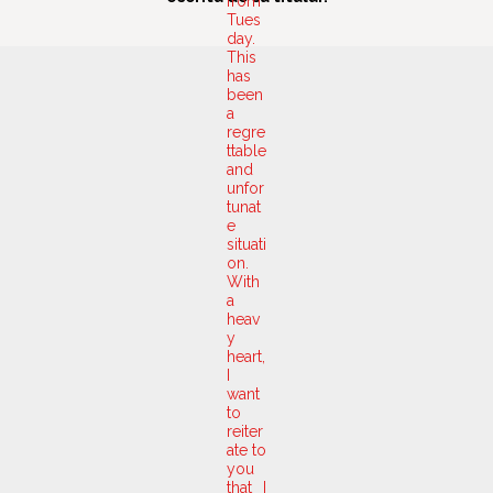
from
Tues
day.
This
has
been
a
regre
ttable
and
unfor
tunat
e
situati
on.
With
a
heav
y
heart,
I
want
to
reiter
ate to
you
that I