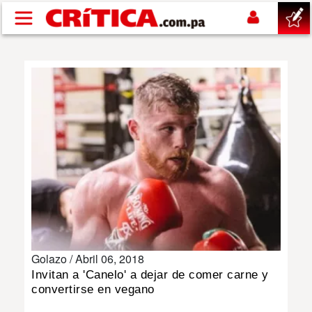
Pasar al contenido principal
buscar
SUCESOS
NACIONAL
POLÍTICA
SHOW
Golazo /
Abril 06, 2018
DEPORTES
Invitan a 'Canelo' a dejar de comer carne y
convertirse en vegano
MUNDO