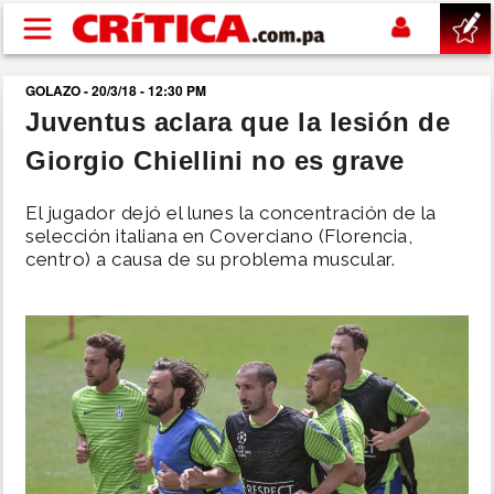
Pasar al contenido principal
GOLAZO - 20/3/18 - 12:30 PM
buscar
Juventus aclara que la lesión de
Giorgio Chiellini no es grave
SUCESOS
El jugador dejó el lunes la concentración de la
NACIONAL
selección italiana en Coverciano (Florencia,
centro) a causa de su problema muscular.
POLÍTICA
SHOW
DEPORTES
MUNDO