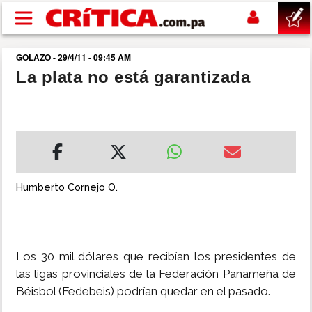
Pasar al contenido principal
GOLAZO - 29/4/11 - 09:45 AM
buscar
La plata no está garantizada
SUCESOS
NACIONAL
POLÍTICA
Humberto Cornejo O.
SHOW
Los 30 mil dólares que recibían los presidentes de
DEPORTES
las ligas provinciales de la Federación Panameña de
Béisbol (Fedebeis) podrían quedar en el pasado.
MUNDO