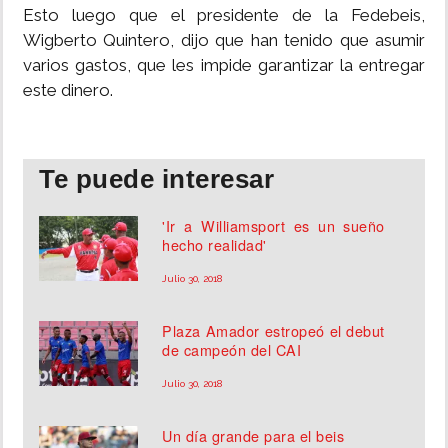
Esto luego que el presidente de la Fedebeis,
INSÓLITAS
Wigberto Quintero, dijo que han tenido que asumir
varios gastos, que les impide garantizar la entregar
este dinero.
MULTIMEDIA
IMPRESO
Te puede interesar
'Ir a Williamsport es un sueño
hecho realidad'
Julio 30, 2018
Plaza Amador estropeó el debut
de campeón del CAI
Julio 30, 2018
Un día grande para el beis