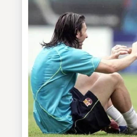
Insólitas
Multimedia
Impreso