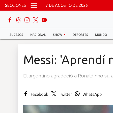
Pasar al contenido principal
SECCIONES
7 DE AGOSTO DE 2026
buscar
SUCESOS
NACIONAL
SHOW
DEPORTES
MUNDO
Sucesos
Nacional
Messi: 'Aprendí 
Política
El argentino agradeció a Ronaldinho su a
Show
Deportes
Facebook
Twitter
WhatsApp
Mundo