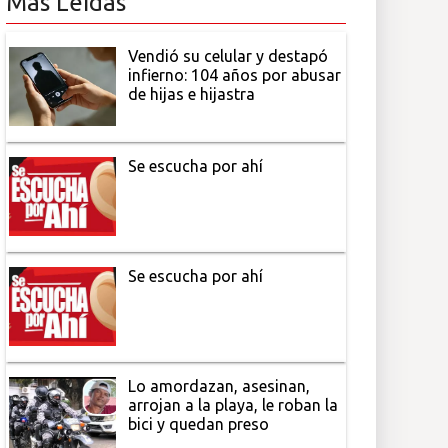
Más Leídas
Vendió su celular y destapó
infierno: 104 años por abusar
de hijas e hijastra
Se escucha por ahí
Se escucha por ahí
Lo amordazan, asesinan,
arrojan a la playa, le roban la
bici y quedan preso