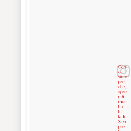
Com
o
siem
pre
dije,
apre
ndí
muc
ho a
tu
lado.
Siem
pre