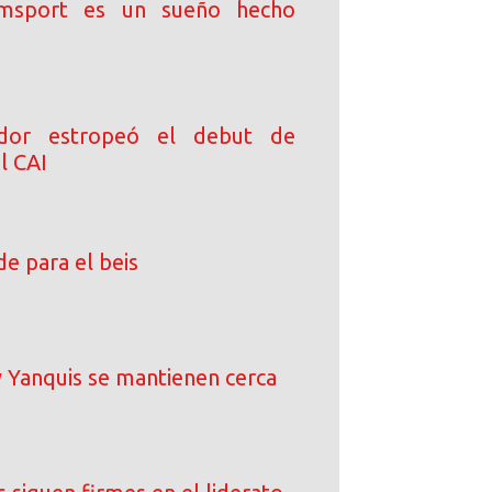
iamsport es un sueño hecho
dor estropeó el debut de
l CAI
e para el beis
 Yanquis se mantienen cerca