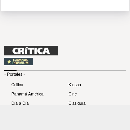
- Portales -
Crítica
Kiosco
Panamá América
Cine
Día a Día
Clasiguía
Mujer
Prémiate
Recetas
Impresora Pacífico