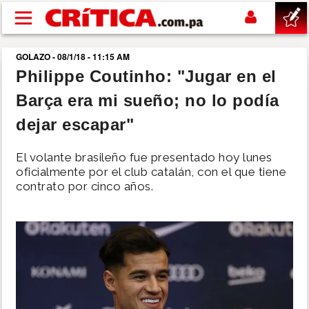
Pasar al contenido principal
GOLAZO - 08/1/18 - 11:15 AM
buscar
Philippe Coutinho: "Jugar en el
Barça era mi sueño; no lo podía
SUCESOS
dejar escapar"
NACIONAL
El volante brasileño fue presentado hoy lunes
oficialmente por el club catalán, con el que tiene
POLÍTICA
contrato por cinco años.
SHOW
DEPORTES
MUNDO