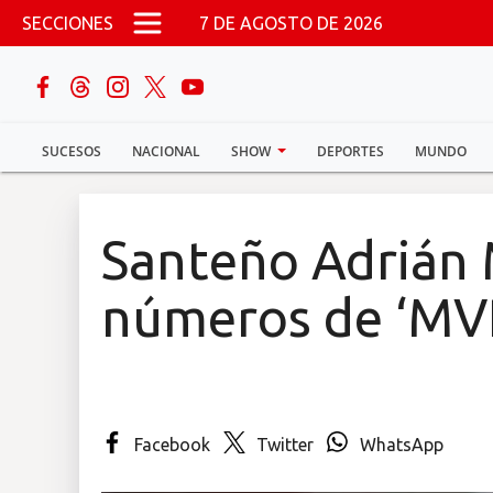
Pasar al contenido principal
SECCIONES
7 DE AGOSTO DE 2026
buscar
SUCESOS
NACIONAL
SHOW
DEPORTES
MUNDO
Sucesos
Nacional
Santeño Adrián 
Política
números de ‘MV
Show
Deportes
Facebook
Twitter
WhatsApp
Mundo