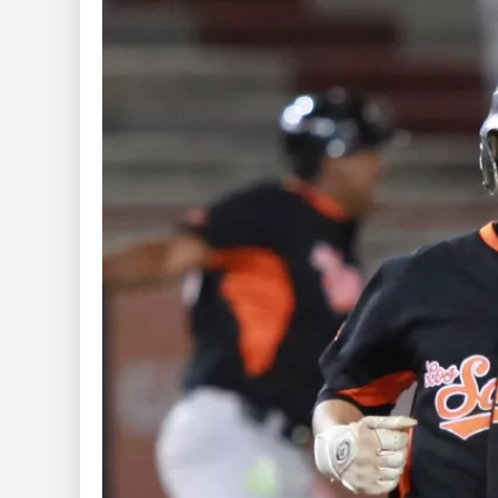
Insólitas
Multimedia
Impreso