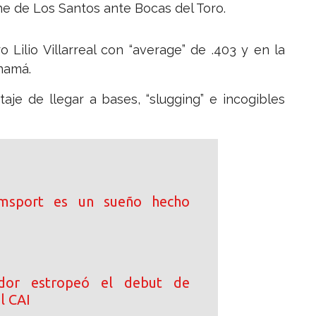
he de Los Santos ante Bocas del Toro.
ilio Villarreal con “average” de .403 y en la
namá.
aje de llegar a bases, “slugging” e incogibles
iamsport es un sueño hecho
dor estropeó el debut de
l CAI