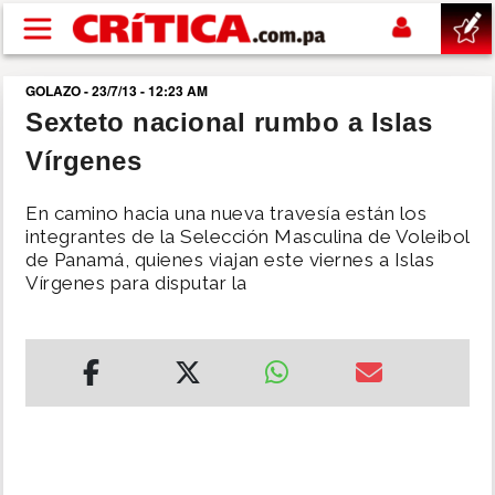
Pasar al contenido principal
GOLAZO - 23/7/13 - 12:23 AM
buscar
Sexteto nacional rumbo a Islas
Vírgenes
SUCESOS
En camino hacia una nueva travesía están los
NACIONAL
integrantes de la Selección Masculina de Voleibol
de Panamá, quienes viajan este viernes a Islas
Vírgenes para disputar la
POLÍTICA
SHOW
DEPORTES
MUNDO