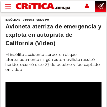
Pasar al contenido principal
INSÓLITAS - 24/10/18 - 05:00 PM
buscar
Avioneta aterriza de emergencia y
explota en autopista de
SUCESOS
California (Video)
NACIONAL
El insólito accidente aéreo, en el que
afortunadamente ningún automovilista resultó
POLÍTICA
herido, ocurrió este 23 de octubre y fue captado
en video
SHOW
DEPORTES
MUNDO