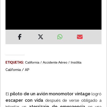
INSÓLITAS
MULTIMEDIA
IMPRESO
ETIQUETAS:
California
Accidente Aéreo
Insólita
California / AP
piloto de un avión monomotor vintage
El
logró
escaper con vida
después de verse obligado a
aterrizaje de emergencia
intentar un
en una