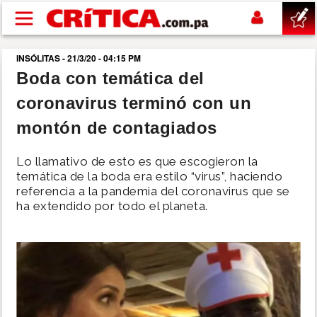
Pasar al contenido principal
INSÓLITAS - 21/3/20 - 04:15 PM
buscar
Boda con temática del
coronavirus terminó con un
SUCESOS
montón de contagiados
NACIONAL
Lo llamativo de esto es que escogieron la
temática de la boda era estilo “virus”, haciendo
POLÍTICA
referencia a la pandemia del coronavirus que se
ha extendido por todo el planeta.
SHOW
DEPORTES
MUNDO