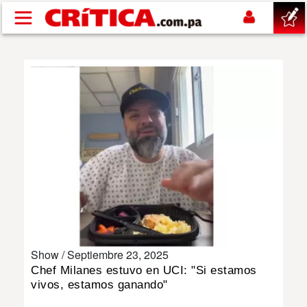
Pasar al contenido principal
buscar
SUCESOS
NACIONAL
POLÍTICA
SHOW
Show /
Septiembre 23, 2025
DEPORTES
Chef Milanes estuvo en UCI: "Si estamos
vivos, estamos ganando"
MUNDO