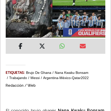
INSÓLITAS
MULTIMEDIA
IMPRESO
ETIQUETAS:
Brujo De Ghana
Nana Kwaku Bonsam
Trabajando
Messi
Argentina-México-Qatar2022
Redacción / Web
Nana Kwaku Bonsam
El conocido brujo ghanés
,