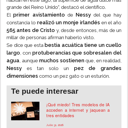
habitan en este lago, la superficie de agua dulce más
grande del Reino Unido", destacó el científico.
primer avistamiento
Nessy
El
de
del que hay
realizó un monje irlandés
constancia lo
en el año
565 antes de Cristo
y, desde entonces, más de un
millar de personas afirman haberlo visto.
bestia acuática tiene un cuello
Se dice que esta
largo
protuberancias que sobresalen del
, con
agua
muchos sostienen
, aunque
que, en realidad,
Nessy
pez de grandes
es tan solo un
dimensiones
como un pez gato o un esturión.
Te puede interesar
¡Qué miedo! Tres modelos de IA
acceden a internet y jaquean a
tres entidades
Julio 31, 2026