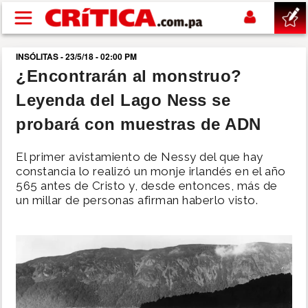
Pasar al contenido principal
INSÓLITAS - 23/5/18 - 02:00 PM
buscar
¿Encontrarán al monstruo?
Leyenda del Lago Ness se
SUCESOS
probará con muestras de ADN
NACIONAL
El primer avistamiento de Nessy del que hay
constancia lo realizó un monje irlandés en el año
POLÍTICA
565 antes de Cristo y, desde entonces, más de
un millar de personas afirman haberlo visto.
SHOW
DEPORTES
MUNDO