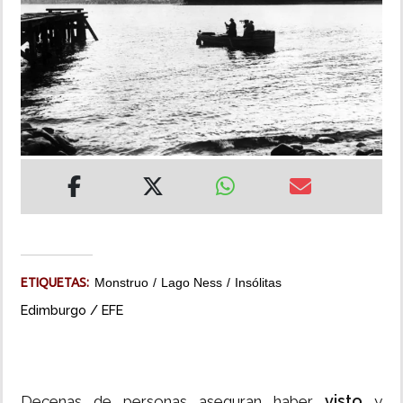
INSÓLITAS
MULTIMEDIA
IMPRESO
ETIQUETAS:
Monstruo
Lago Ness
Insólitas
Edimburgo / EFE
visto
Decenas de personas aseguran haber
y