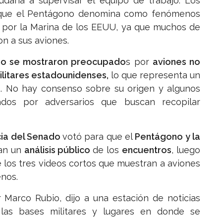
daría a supervisar el equipo de trabajo. Los
lo que el Pentágono denomina como fenómenos
os por la Marina de los EEUU, ya que muchos de
n a sus aviones.
o se mostraron preocupado
s por
aviones no
litares estadounidenses,
lo que representa un
es. No hay consenso sobre su origen y algunos
os por adversarios que buscan recopilar
cia del Senado
votó para que el
Pentágono y la
an un
análisis público
de los
encuentros
, luego
e los tres videos cortos que muestran a aviones
nos.
 Marco Rubio, dijo a una estación de noticias
las bases militares y lugares en donde se