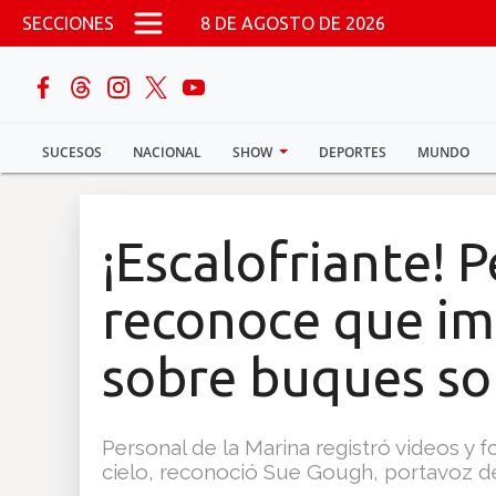
Pasar al contenido principal
SECCIONES
8 DE AGOSTO DE 2026
buscar
SUCESOS
NACIONAL
SHOW
DEPORTES
MUNDO
Sucesos
Nacional
¡Escalofriante!
Política
reconoce que i
Show
sobre buques so
Deportes
Personal de la Marina registró videos y f
cielo, reconoció Sue Gough, portavoz d
Mundo