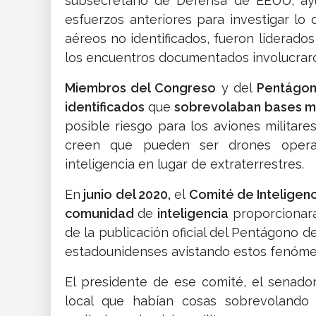
subsecretario de Defensa de EEUU, ayu
esfuerzos anteriores para investigar 
aéreos no identificados, fueron liderad
los encuentros documentados involucraro
Miembros del Congreso
y del
Pentágon
identificados
que
sobrevolaban
bases mi
posible riesgo para los aviones militar
creen que pueden ser drones operad
inteligencia en lugar de extraterrestres.
En
junio del 2020,
el
Comité de Inteligen
comunidad
de
inteligencia
proporcionar
de la publicación oficial del Pentágono d
estadounidenses avistando estos fenóme
El presidente de ese comité, el senador
local que habían cosas sobrevolando 