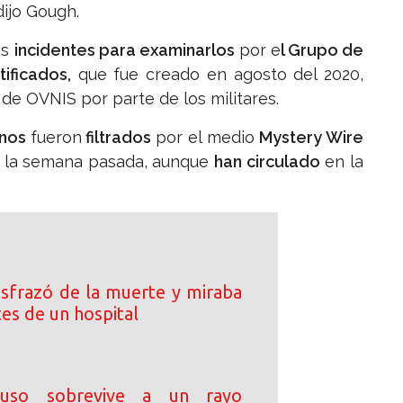
dijo Gough.
os
incidentes para examinarlos
por e
l Grupo de
ificados,
que fue creado en agosto del 2020,
de OVNIS por parte de los militares.
inos
fueron
filtrados
por el medio
Mystery Wire
s
la semana pasada, aunque
han circulado
en la
disfrazó de la muerte y miraba
tes de un hospital
ruso sobrevive a un rayo