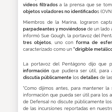
videos filtrados
a la prensa que se to
objetos voladores no identificado
s (OVNI
Miembros de la Marina, lograron capt
parpadeantes y moviéndose
de un lado 
informó Sue Gough, la portavoz del Pe
tres objetos
, uno con
forma de esfe
caracterizado como un
“dirigible metálico
La portavoz del Pentágono dijo que 
información
que pudiera ser útil, para
discutía públicamente
los
detalles
de las
“Como dijimos antes, para mantener la 
información que pueda ser útil para los
de Defensa) no discute públicamente los
de las incursiones reportadas en nues