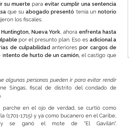
ir su muerte
para
evitar cumplir una sentencia
lsa
que su
abogado presentó
tenía un
notorio
dijeron los fiscales.
e
Huntington, Nueva York
, ahora
enfrenta hasta
ulpable
por el presunto plan. Eso es
adicional a
rias de culpabilidad
anteriores
por cargos de
 i
ntento de hurto de un camión,
el castigo que
e algunas personas pueden ir para evitar rendir
ne Singas, fiscal de distrito del condado de
.
e parche en el ojo de verdad, se curtió como
la (1701-1715) y ya como bucanero en el Caribe,
y se ganó el mote de "El Gavilán".