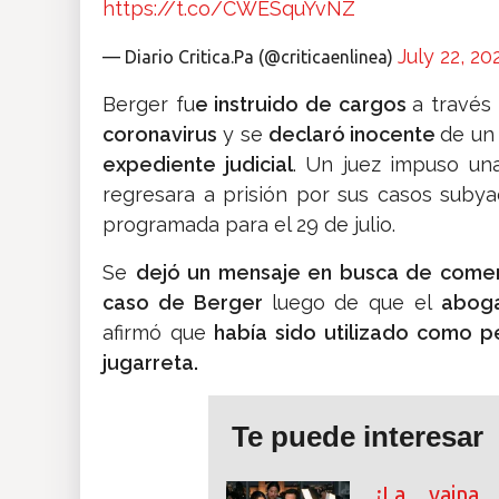
https://t.co/CWESquYvNZ
July 22, 20
— Diario Critica.Pa (@criticaenlinea)
Berger fu
e instruido de cargos
a través
coronavirus
y se
declaró inocente
de un
expediente judicial
. Un juez impuso un
regresara a prisión por sus casos subya
programada para el 29 de julio.
Se
dejó un mensaje en busca de comen
caso de Berger
luego de que el
abog
afirmó que
había sido utilizado como p
jugarreta.
Te puede interesar
¡La vaina 