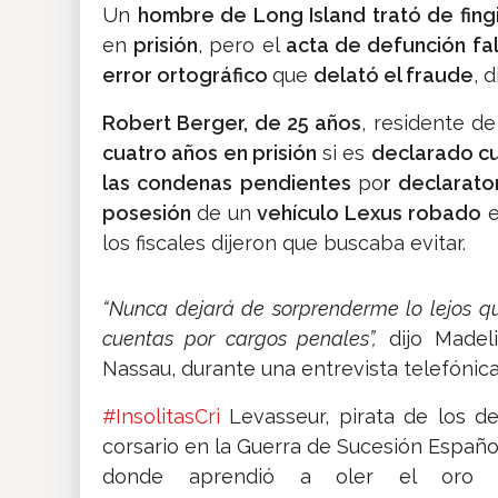
Un
hombre de Long Island trató de fing
en
prisión
, pero el
acta de defunción fa
error ortográfico
que
delató el fraude
, 
Robert Berger, de 25 años
, residente d
cuatro años en prisión
si es
declarado c
las condenas pendientes
po
r declarato
posesión
de un
vehículo Lexus robado
e
los fiscales dijeron que buscaba evitar.
“Nunca dejará de sorprenderme lo lejos qu
cuentas por cargos penales”,
dijo Madeli
Nassau, durante una entrevista telefónica
#InsolitasCri
Levasseur, pirata de los d
corsario en la Guerra de Sucesión Españo
donde aprendió a oler el oro 