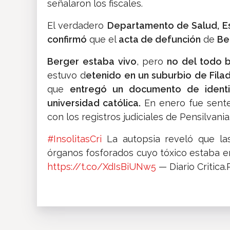
señalaron los fiscales.
El verdadero
Departamento de Salud, Est
confirmó
que el
acta de defunción
de
Be
Berger estaba vivo
, pero
no del todo b
estuvo d
etenido en un suburbio de Filad
que
entregó un documento de ident
universidad católica.
En enero fue sente
con los registros judiciales de Pensilvania
#InsolitasCri
La autopsia reveló que las
órganos fosforados cuyo tóxico estaba en
https://t.co/XdIsBiUNw5
— Diario Critica.