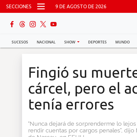
Pasar al contenido principal
SECCIONES
9 DE AGOSTO DE 2026
buscar
SUCESOS
NACIONAL
SHOW
DEPORTES
MUNDO
Sucesos
Nacional
Fingió su muerte
Política
cárcel, pero el 
Show
tenía errores
Deportes
“Nunca dejará de sorprenderme lo lejos 
rendir cuentas por cargos penales”, dijo 
Mundo
de Nassau, en EEUU