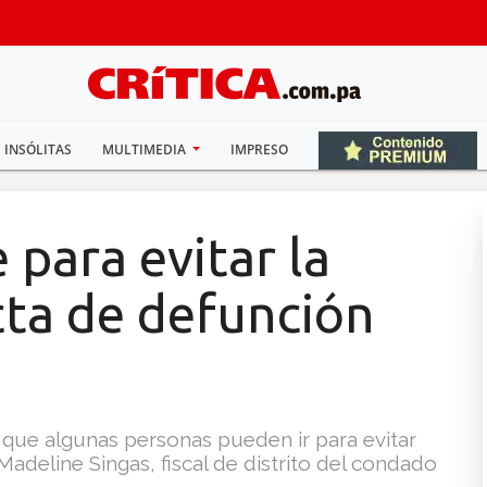
INSÓLITAS
MULTIMEDIA
IMPRESO
 para evitar la
acta de defunción
que algunas personas pueden ir para evitar
Madeline Singas, fiscal de distrito del condado