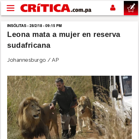
Pasar al contenido principal
INSÓLITAS - 28/2/18 - 09:15 PM
buscar
Leona mata a mujer en reserva
sudafricana
SUCESOS
Johannesburgo / AP
NACIONAL
POLÍTICA
SHOW
DEPORTES
MUNDO