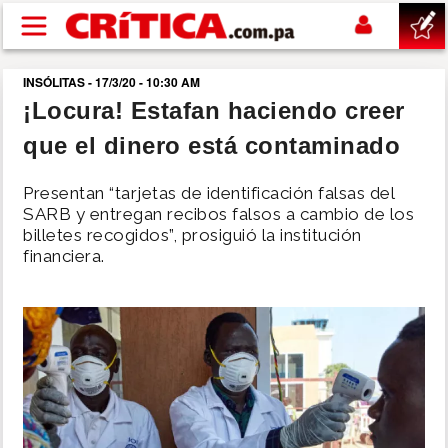
Pasar al contenido principal
INSÓLITAS - 17/3/20 - 10:30 AM
buscar
¡Locura! Estafan haciendo creer
que el dinero está contaminado
SUCESOS
Presentan “tarjetas de identificación falsas del
NACIONAL
SARB y entregan recibos falsos a cambio de los
billetes recogidos”, prosiguió la institución
financiera.
POLÍTICA
SHOW
DEPORTES
MUNDO