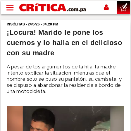
Pasar al contenido principal
INSÓLITAS - 24/5/26 - 04:20 PM
buscar
¡Locura! Marido le pone los
cuernos y lo halla en el delicioso
SUCESOS
con su madre
NACIONAL
A pesar de los argumentos de la hija, la madre
intentó explicar la situación, mientras que el
POLÍTICA
hombre solo se puso su pantalón, su camiseta, y
se dispuso a abandonar la residencia a bordo de
una motocicleta.
SHOW
DEPORTES
MUNDO