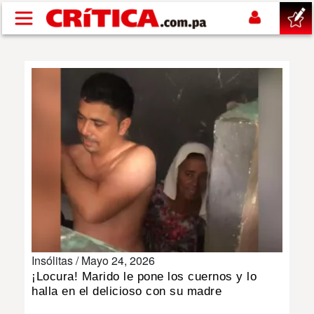
Pasar al contenido principal
buscar
SUCESOS
NACIONAL
POLÍTICA
SHOW
Insólitas /
Mayo 24, 2026
DEPORTES
¡Locura! Marido le pone los cuernos y lo
halla en el delicioso con su madre
MUNDO