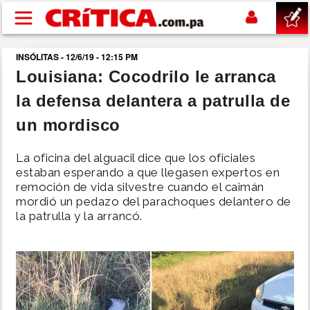
Pasar al contenido principal
INSÓLITAS - 12/6/19 - 12:15 PM
buscar
Louisiana: Cocodrilo le arranca
la defensa delantera a patrulla de
SUCESOS
un mordisco
NACIONAL
La oficina del alguacil dice que los oficiales
estaban esperando a que llegasen expertos en
POLÍTICA
remoción de vida silvestre cuando el caimán
mordió un pedazo del parachoques delantero de
la patrulla y la arrancó.
SHOW
DEPORTES
MUNDO