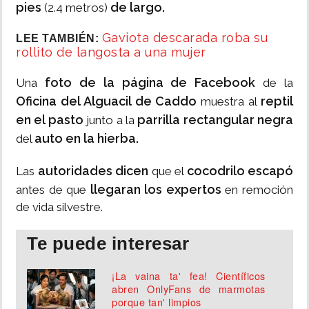
pies
de largo.
(2.4 metros)
Gaviota descarada roba su
LEE TAMBIÉN:
rollito de langosta a una mujer
foto de la página de Facebook
Una
de la
Oficina del Alguacil de Caddo
reptil
muestra al
en el pasto
parrilla rectangular negra
junto a la
auto en la hierba.
del
autoridades dicen
cocodrilo escapó
Las
que el
llegaran los expertos
antes de que
en remoción
de vida silvestre.
Te puede interesar
¡La vaina ta' fea! Científicos
abren OnlyFans de marmotas
porque tan' limpios