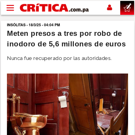
Pasar al contenido principal
INSÓLITAS - 18/3/25 - 04:04 PM
buscar
Meten presos a tres por robo de
inodoro de 5,6 millones de euros
SUCESOS
Nunca fue recuperado por las autoridades.
NACIONAL
POLÍTICA
SHOW
DEPORTES
MUNDO