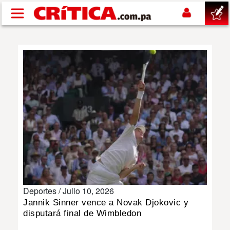
Pasar al contenido principal
buscar
SUCESOS
NACIONAL
POLÍTICA
SHOW
Deportes /
Julio 10, 2026
DEPORTES
Jannik Sinner vence a Novak Djokovic y
disputará final de Wimbledon
MUNDO