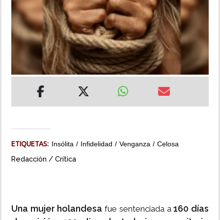
INSÓLITAS
MULTIMEDIA
IMPRESO
ETIQUETAS:
Insólita
Infidelidad
Venganza
Celosa
Redacción / Crítica
Una mujer holandesa
160 días
fue sentenciada a