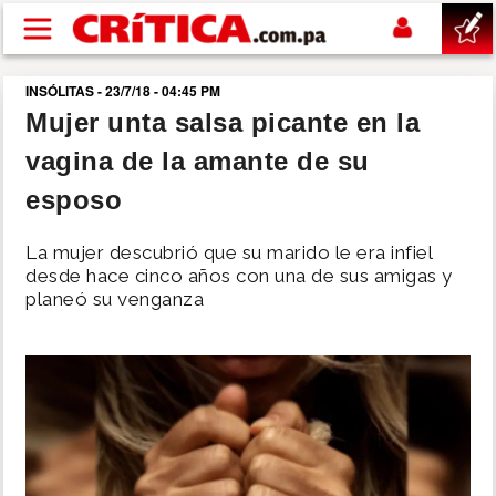
Pasar al contenido principal
INSÓLITAS - 23/7/18 - 04:45 PM
buscar
Mujer unta salsa picante en la
vagina de la amante de su
SUCESOS
esposo
NACIONAL
La mujer descubrió que su marido le era infiel
desde hace cinco años con una de sus amigas y
POLÍTICA
planeó su venganza
SHOW
DEPORTES
MUNDO