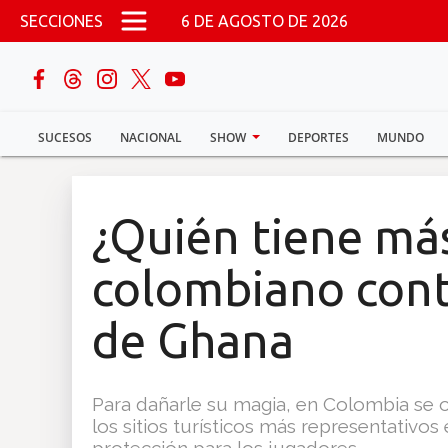
Pasar al contenido principal
SECCIONES
6 DE AGOSTO DE 2026
buscar
SUCESOS
NACIONAL
SHOW
DEPORTES
MUNDO
Sucesos
Nacional
¿Quién tiene m
Política
colombiano cont
Show
de Ghana
Deportes
Para dañarle su magia, en Colombia se 
los sitios turísticos más representativos 
Mundo
protección para los jugadores.