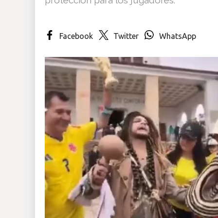
Insólitas
Facebook
Twitter
WhatsApp
Multimedia
Impreso