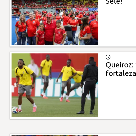
Sele!
Queiroz: 
fortalez