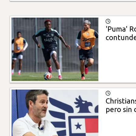
'Puma' Ro
contunde
Christia
pero sin