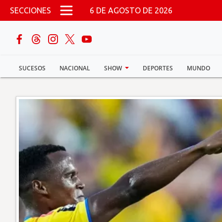
Pasar al contenido principal
SECCIONES
6 DE AGOSTO DE 2026
buscar
SUCESOS
NACIONAL
SHOW
DEPORTES
MUNDO
Sucesos
Nacional
Política
Show
Deportes
Mundo