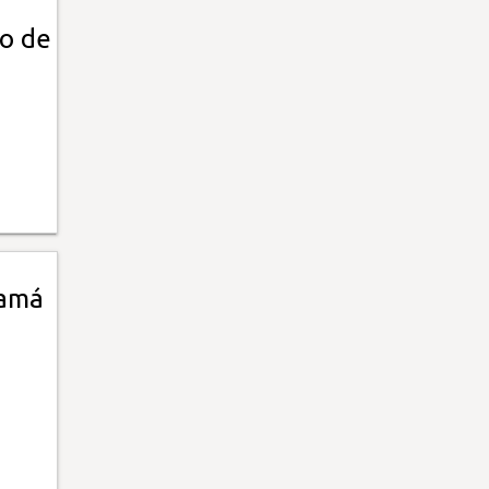
zo de
namá