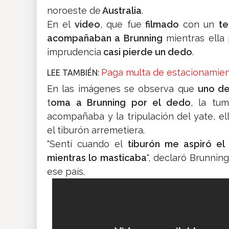
noroeste de
Australia
.
En el
video
, que fue
filmado
con un
te
acompañaban a Brunning
mientras ella
imprudencia
casi pierde un dedo
.
Paga multa de estacionamien
LEE TAMBIÉN:
En las imágenes se observa que
uno de
t
oma a Brunning por el dedo
, la tu
acompañaba y la tripulación del yate, el
el tiburón arremetiera.
"Sentí cuando el
tiburón me aspiró e
mientras lo masticaba
", declaró Brunnin
ese país.