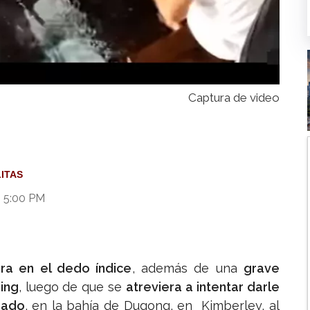
Captura de video
LITAS
8 5:00 PM
ura en el dedo índice
, además de una
grave
ing
, luego de que se
atreviera a intentar darle
nado
, en la bahía de Dugong, en Kimberley, al