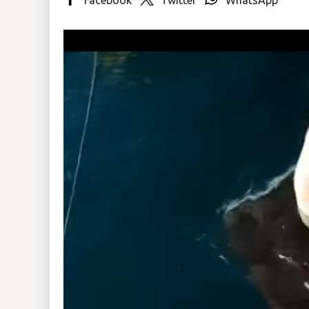
Insólitas
Multimedia
Impreso