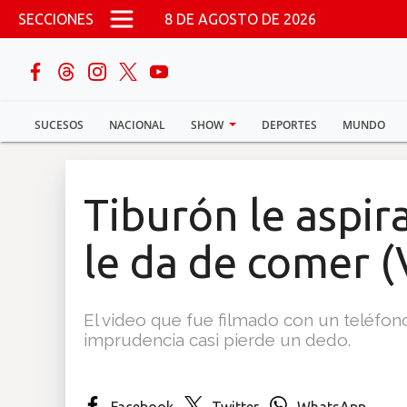
Pasar al contenido principal
SECCIONES
8 DE AGOSTO DE 2026
buscar
SUCESOS
NACIONAL
SHOW
DEPORTES
MUNDO
Sucesos
Nacional
Tiburón le aspir
Política
le da de comer (
Show
El video que fue filmado con un teléfon
Deportes
imprudencia casi pierde un dedo.
Mundo
Facebook
Twitter
WhatsApp