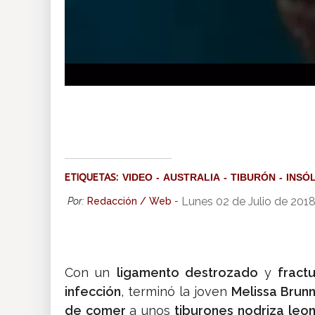
ETIQUETAS:
VIDEO
AUSTRALIA
TIBURÓN
INSÓ
Lunes 02 de Julio de 201
Por:
Redacción / Web
-
Con un
ligamento destrozado
y
fract
infección
, terminó la joven
Melissa Brunn
de comer
a unos
tiburones nodriza leo