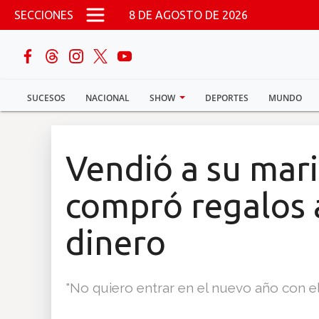
Pasar al contenido principal
SECCIONES
8 DE AGOSTO DE 2026
buscar
SUCESOS
NACIONAL
SHOW
DEPORTES
MUNDO
Sucesos
Nacional
Vendió a su marid
Política
compró regalos a
Show
dinero
Deportes
"No quiero entrar en el nuevo año con el 
Mundo