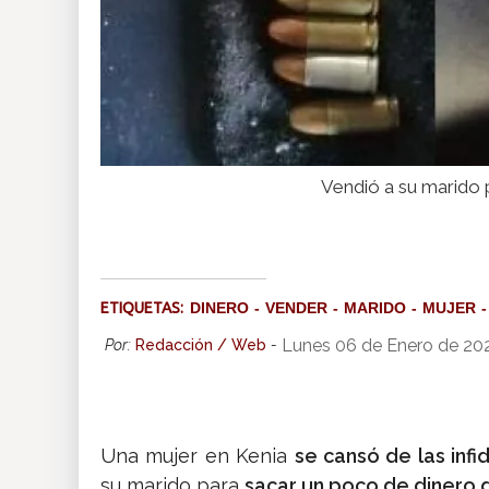
Vendió a su marido p
ETIQUETAS:
DINERO
VENDER
MARIDO
MUJER
Lunes 06 de Enero de 20
Por:
Redacción / Web
-
Una mujer en Kenia
se cansó de las infi
su marido para
sacar un poco de dinero 