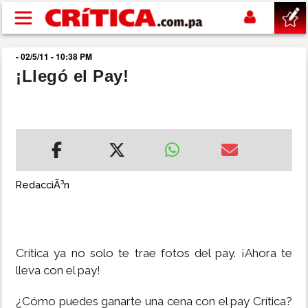
Pasar al contenido principal
- 02/5/11 - 10:38 PM
buscar
¡Llegó el Pay!
SUCESOS
NACIONAL
POLÍTICA
RedacciÃ³n
SHOW
Crítica ya no solo te trae fotos del pay. ¡Ahora te
DEPORTES
lleva con el pay!
MUNDO
¿Cómo puedes ganarte una cena con el pay Crítica?