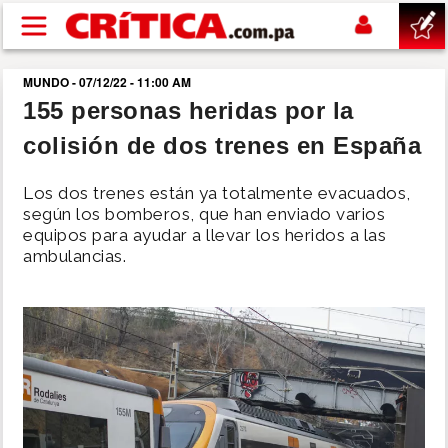
Pasar al contenido principal
MUNDO - 07/12/22 - 11:00 AM
buscar
155 personas heridas por la
colisión de dos trenes en España
SUCESOS
Los dos trenes están ya totalmente evacuados,
NACIONAL
según los bomberos, que han enviado varios
equipos para ayudar a llevar los heridos a las
ambulancias.
POLÍTICA
SHOW
DEPORTES
MUNDO