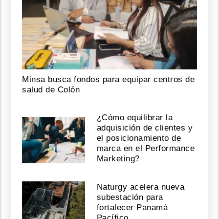
drones
y
disparos
alcaldía
del
municipio
de
Rioblanco
Minsa busca fondos para equipar centros de
salud de Colón
Agosto
09,
2026
¿Cómo equilibrar la
adquisición de clientes y
el posicionamiento de
marca en el Performance
Interceptan
Marketing?
dos
aviones
en
Naturgy acelera nueva
el
subestación para
espacio
fortalecer Panamá
aéreo
del
Pacífico