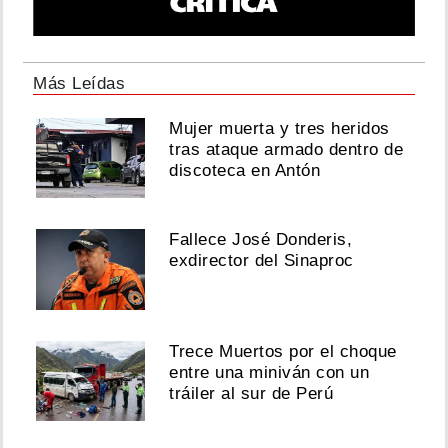
Suben
a
Más Leídas
14
los
Mujer muerta y tres heridos
muertos
tras ataque armado dentro de
en
discoteca en Antón
ataques
de
los
hutíes
Fallece José Donderis,
del
exdirector del Sinaproc
Yemen
contra
puerto
de
Moca
Trece Muertos por el choque
entre una miniván con un
Agosto
tráiler al sur de Perú
09,
2026