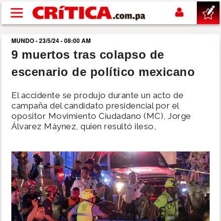
Pasar al contenido principal
MUNDO - 23/5/24 - 08:00 AM
buscar
9 muertos tras colapso de
escenario de político mexicano
SUCESOS
El accidente se produjo durante un acto de
NACIONAL
campaña del candidato presidencial por el
opositor Movimiento Ciudadano (MC), Jorge
Álvarez Máynez, quien resultó ileso,
POLÍTICA
SHOW
DEPORTES
MUNDO