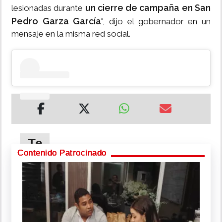
un cierre de campaña en San
lesionadas durante
Pedro Garza García
", dijo el gobernador en un
mensaje en la misma red social.
Te
puede
Contenido Patrocinado
interesar
Colombia:
Atacan
con