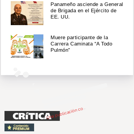
Panameño asciende a General
de Brigada en el Ejército de
EE. UU.
Ver
Muere participante de la
esta
Carrera Caminata “A Todo
publicación
en
Pulmón”
Instagram
n
bl
c
c
par
d
Cri
c
P
n
má 
cri
c
p
U
m
2)
o